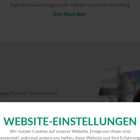
Eigentumswohnungen und -häuser in und um Nürnberg
Zum Bauträger
wbg-Familie“. Und erhalten
WEBSITE-EINSTELLUNGEN
Wir nutzen Cookies auf unserer Website. Einige von ihnen sind
essenziell, während andere uns helfen, diese Website und Ihre Erfahrung