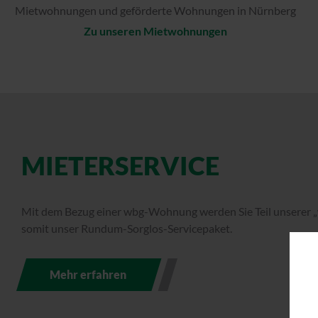
Mietwohnungen und geförderte Wohnungen in Nürnberg
Zu unseren Mietwohnungen
MIETERSERVICE
Mit dem Bezug einer wbg-Wohnung werden Sie Teil unserer „
somit unser Rundum-Sorglos-Servicepaket.
Mehr erfahren