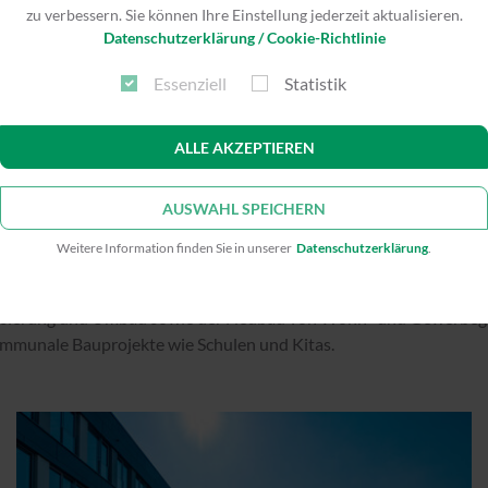
zu verbessern. Sie können Ihre Einstellung jederzeit aktualisieren.
Datenschutzerklärung / Cookie-Richtlinie
Essenziell
Statistik
ALLE AKZEPTIEREN
AUSWAHL SPEICHERN
OJEKTE IN NÜRNBERG
Weitere Information finden Sie in unserer
Datenschutzerklärung
.
nisierung und Umbau sowie der Neubau von Wohn- und Gewerbeg
kommunale Bauprojekte wie Schulen und Kitas.