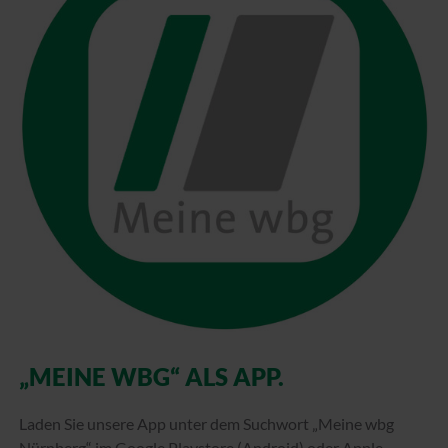
„MEINE WBG“ ALS APP.
Laden Sie unsere App unter dem Suchwort „Meine wbg
Nürnberg“ im Google Playstore (Android) oder Apple