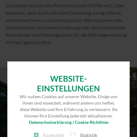
Es handelt sich um ein Passivhaus nach EEWärmeG. Dies
bedeutet, dass durch die hohe Dämmung wenig Wärme
entweichen kann und zudem passive Wärmequellen wie
beispielsweise Sonneneinstrahlung oder die entstehende
Rückwärme von Elektrogeräten, für die Wärmegewinnung
im Haus genutzt wird.
WEBSITE-
EINSTELLUNGEN
Wir nutzen Cookies auf unserer Website. Einige von
ihnen sind essenziell, während andere uns helfen,
diese Website und Ihre Erfahrung zu verbessern. Sie
können Ihre Einstellung jederzeit aktualisieren.
Datenschutzerklärung / Cookie-Richtlinie
Essenziell
Statistik