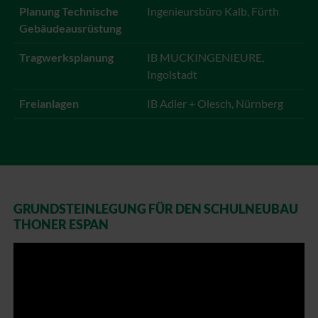
Planung Technische
Ingenieursbüro Kalb, Fürth
Gebäudeausrüstung
Tragwerksplanung
IB MUCKINGENIEURE,
Ingolstadt
Freianlagen
IB Adler + Olesch, Nürnberg
GRUNDSTEINLEGUNG FÜR DEN SCHULNEUBAU
THONER ESPAN