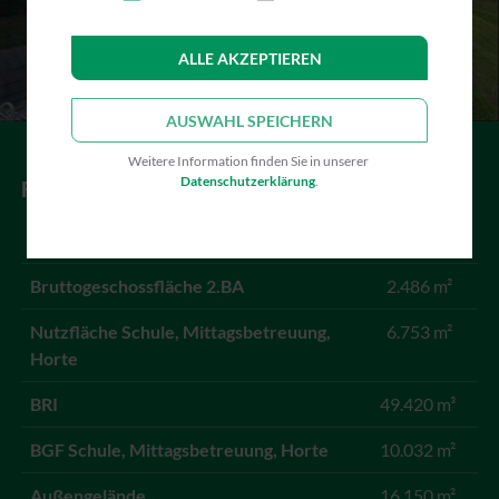
ALLE AKZEPTIEREN
AUSWAHL SPEICHERN
Weitere Information finden Sie in unserer
Datenschutzerklärung
.
FAKTEN
Bruttogeschossfläche 1.BA
7.545 m²
Bruttogeschossfläche 2.BA
2.486 m²
Nutzfläche Schule, Mittagsbetreuung,
6.753 m²
Horte
BRI
49.420 m³
BGF Schule, Mittagsbetreuung, Horte
10.032 m²
Außengelände
16.150 m²