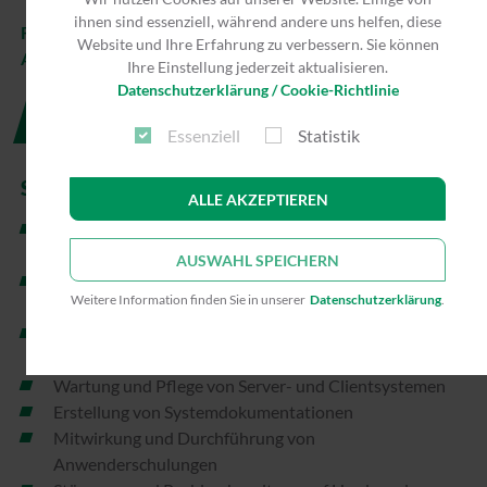
ihnen sind essenziell, während andere uns helfen, diese
FÜR 2026 BIETEN WIR KEINE AUSBILDUNGSSTELLEN
Website und Ihre Erfahrung zu verbessern. Sie können
AN.
Ihre Einstellung jederzeit aktualisieren.
Datenschutzerklärung / Cookie-Richtlinie
Jetzt für 2027 bewerben
Essenziell
Statistik
SCHWERPUNKTE
ALLE AKZEPTIEREN
Mitwirkung, Planung und Realisierung von Projekten
im Bereich der IT-Infrastruktur
AUSWAHL SPEICHERN
Beschaffung und Installation von
Weitere Information finden Sie in unserer
Datenschutzerklärung
.
Netzwerkkomponenten, Druckern, Clients und Servern
Konfiguration und Administration der eingesetzten
Systeme, Dienste und Netzwerke
Wartung und Pflege von Server- und Clientsystemen
Erstellung von Systemdokumentationen
Mitwirkung und Durchführung von
Anwenderschulungen