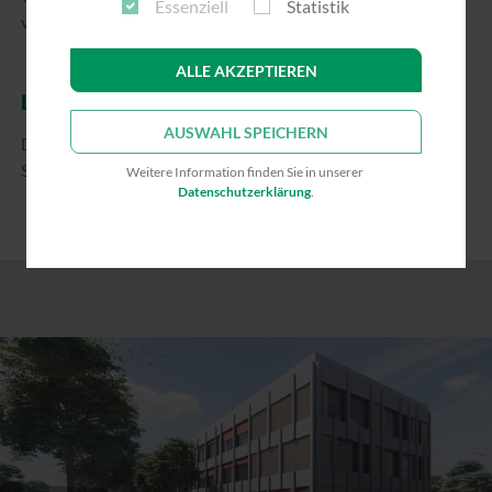
Essenziell
Statistik
vermeiden bzw. minimieren helfen.
ALLE AKZEPTIEREN
LAGE
AUSWAHL SPEICHERN
Die Erasmusstraße befindet sich im Stadtteil Großreuth bei
Schweinau.
Weitere Information finden Sie in unserer
Datenschutzerklärung
.