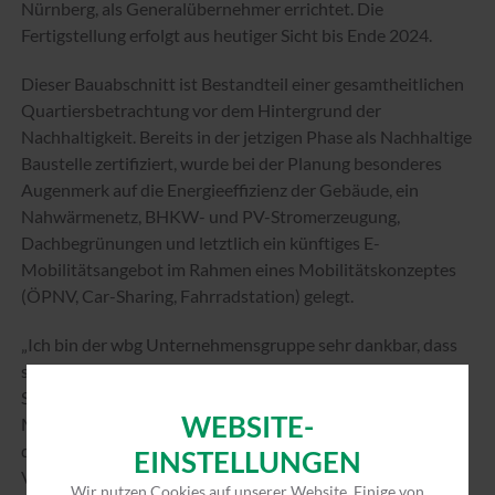
Nürnberg, als Generalübernehmer errichtet. Die
Fertigstellung erfolgt aus heutiger Sicht bis Ende 2024.
Dieser Bauabschnitt ist Bestandteil einer gesamtheitlichen
Quartiersbetrachtung vor dem Hintergrund der
Nachhaltigkeit. Bereits in der jetzigen Phase als Nachhaltige
Baustelle zertifiziert, wurde bei der Planung besonderes
Augenmerk auf die Energieeffizienz der Gebäude, ein
Nahwärmenetz, BHKW- und PV-Stromerzeugung,
Dachbegrünungen und letztlich ein künftiges E-
Mobilitätsangebot im Rahmen eines Mobilitätskonzeptes
(ÖPNV, Car-Sharing, Fahrradstation) gelegt.
„Ich bin der wbg Unternehmensgruppe sehr dankbar, dass
sie zur Erweiterung des Wohnungsangebotes in unserer
Stadt hier fast 200 geförderte und dadurch preisgünstige
WEBSITE-
Mietwohnungen errichtet. Diese Wohnungen werden
dringend benötigt und leisten einen Beitrag zur
EINSTELLUNGEN
Verringerung des Wohnungsmangels,“ freut sich der
Wir nutzen Cookies auf unserer Website. Einige von